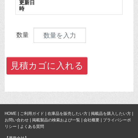
更新日
時
見積数量
数量
見積カゴに入れる
HOME
|
ご利用ガイド
|
在庫品を販売したい方
|
掲載品を購入したい方
|
お問い合わせ
|
掲載製品の検索および一覧
|
会社概要
|
プライバシーポ
リシー
|
よくある質問