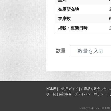
在庫所在地
在庫数
掲載・更新日時
2
見積数量
数量
HOME
|
ご利用ガイド
|
在庫品を販売したい
び一覧
|
会社概要
|
プライバシーポリシー
|
ベルデンキ
|
ハーネス加