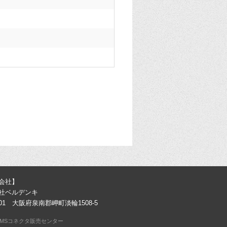
会社】
社ベルデンキ
0301 大阪府泉南郡岬町淡輪1508-5
MSコネクタ販売センター