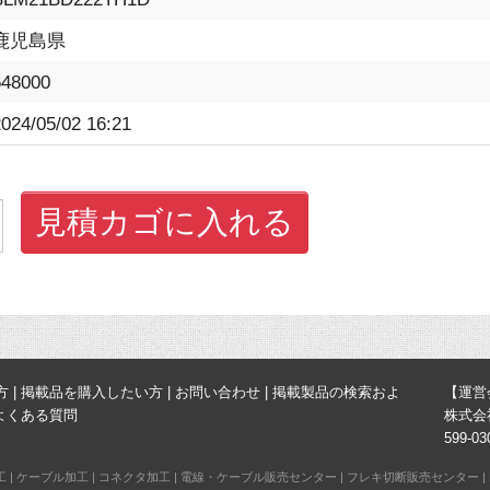
鹿児島県
648000
024/05/02 16:21
見積カゴに入れる
方
|
掲載品を購入したい方
|
お問い合わせ
|
掲載製品の検索およ
【運営
よくある質問
株式会
599-
工
|
ケーブル加工
|
コネクタ加工
|
電線・ケーブル販売センター
|
フレキ切断販売センター
|