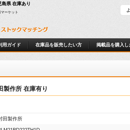
鹿児島県 在庫あり
通マーケット
利用ガイド
在庫品を販売したい方
掲載品を購入し
 村田製作所 在庫有り
。
村田製作所
BLM21BD222TH1D