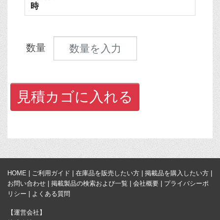
時
見積数量
数量
見積カゴに入れる
HOME
|
ご利用ガイド
|
在庫品を販売したい方
|
掲載品を購入したい方
|
お問い合わせ
|
掲載製品の検索および一覧
|
会社概要
|
プライバシーポ
リシー
|
よくある質問
【運営会社】