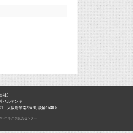
会社】
社ベルデンキ
0301 大阪府泉南郡岬町淡輪1508-5
MSコネクタ販売センター