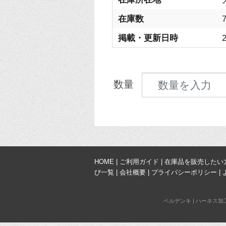
在庫数
掲載・更新日時
2
見積数量
数量
HOME
|
ご利用ガイド
|
在庫品を販売したい
び一覧
|
会社概要
|
プライバシーポリシー
|
ベルデンキ
|
ハーネス加