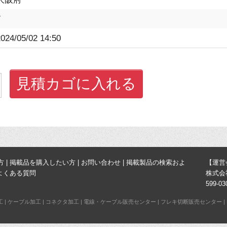
7
024/05/02 14:50
見積カゴに入れる
方
|
掲載品を購入したい方
|
お問い合わせ
|
掲載製品の検索およ
【運営
よくある質問
株式会
599-
工
|
ケーブル加工
|
コネクタ加工
|
電線・ケーブル販売センター
|
フレキ切断販売センター
|