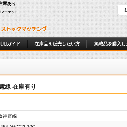
府 在庫あり
通マーケット
利用ガイド
在庫品を販売したい方
掲載品を購入し
阪神電線 在庫有り
阪神電線
2464 AWG22-10C