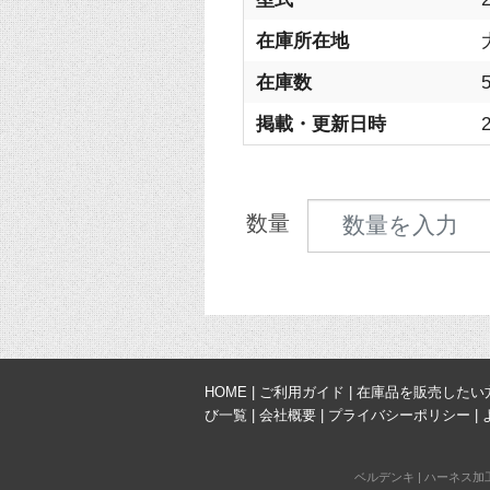
在庫所在地
在庫数
掲載・更新日時
2
見積数量
数量
HOME
|
ご利用ガイド
|
在庫品を販売したい
び一覧
|
会社概要
|
プライバシーポリシー
|
ベルデンキ
|
ハーネス加