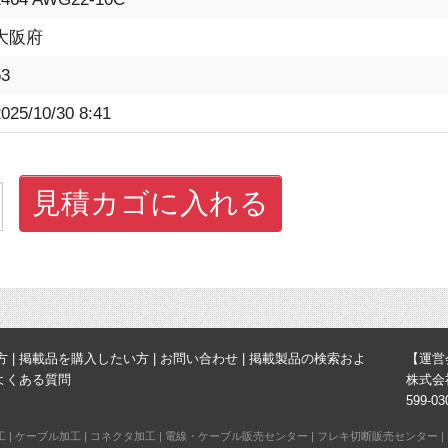
大阪府
53
025/10/30 8:41
見積カゴに入れる
方
|
掲載品を購入したい方
|
お問い合わせ
|
掲載製品の検索およ
【運営
よくある質問
株式会
599-
工
|
ケーブル加工
|
コネクタ加工
|
電線・ケーブル販売センター
|
フレキ切断販売センター
|