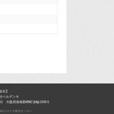
会社】
社ベルデンキ
0301 大阪府泉南郡岬町淡輪1508-5
MSコネクタ販売センター