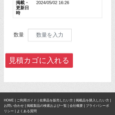
掲載・
2024/05/02 16:26
更新日
時
見積数量
数量
見積カゴに入れる
HOME
|
ご利用ガイド
|
在庫品を販売したい方
|
掲載品を購入したい方
|
お問い合わせ
|
掲載製品の検索および一覧
|
会社概要
|
プライバシーポ
リシー
|
よくある質問