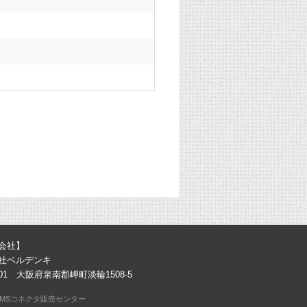
会社】
社ベルデンキ
0301 大阪府泉南郡岬町淡輪1508-5
MSコネクタ販売センター