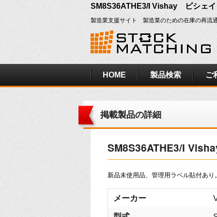
SM8S36ATHE3/I Vishay ビシ
製造業支援サイト 製造業のための在庫の再流
HOME
製品検索
ご
掲載製品の詳細
SM8S36ATHE3/I V
新品未使用品、管理用ラベル貼付あり
メーカー
型式