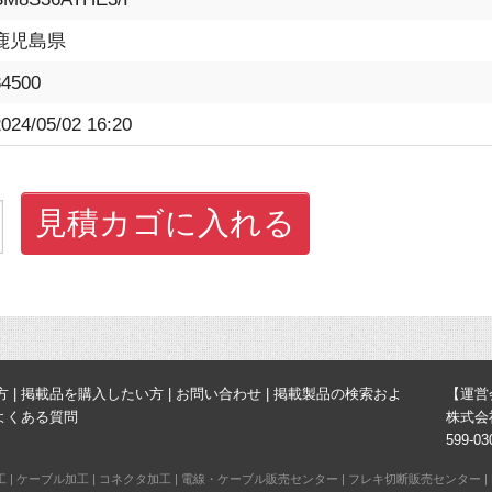
鹿児島県
34500
024/05/02 16:20
見積カゴに入れる
方
|
掲載品を購入したい方
|
お問い合わせ
|
掲載製品の検索およ
【運営
よくある質問
株式会
599-
工
|
ケーブル加工
|
コネクタ加工
|
電線・ケーブル販売センター
|
フレキ切断販売センター
|