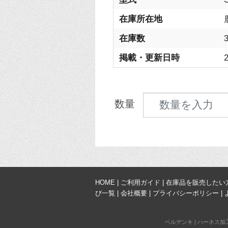
在庫所在地
在庫数
掲載・更新日時
2
見積数量
数量
HOME
|
ご利用ガイド
|
在庫品を販売したい
び一覧
|
会社概要
|
プライバシーポリシー
|
ベルデンキ
|
ハーネス加