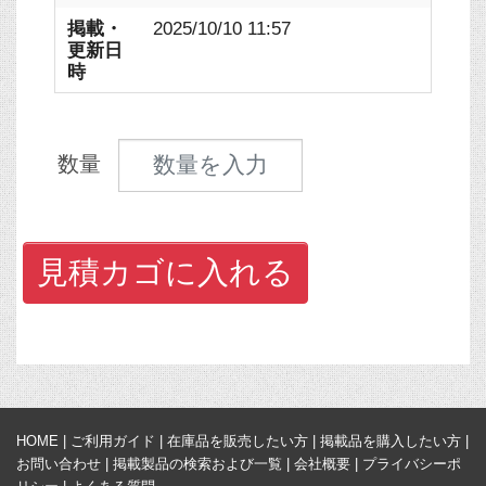
掲載・
2025/10/10 11:57
更新日
時
見積数量
数量
見積カゴに入れる
HOME
|
ご利用ガイド
|
在庫品を販売したい方
|
掲載品を購入したい方
|
お問い合わせ
|
掲載製品の検索および一覧
|
会社概要
|
プライバシーポ