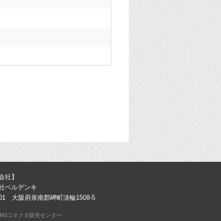
会社】
社ベルデンキ
0301 大阪府泉南郡岬町淡輪1508-5
MSコネクタ販売センター