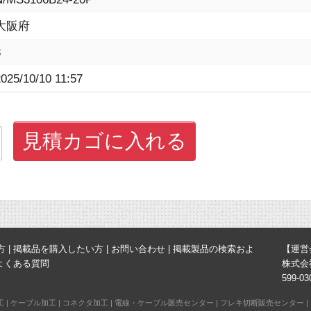
大阪府
3
025/10/10 11:57
見積カゴに入れる
方
|
掲載品を購入したい方
|
お問い合わせ
|
掲載製品の検索およ
【運営
よくある質問
株式会
599-
工
|
ケーブル加工
|
コネクタ加工
|
電線・ケーブル販売センター
|
フレキ切断販売センター
|