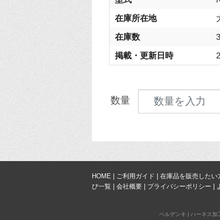
在庫所在地
在庫数
掲載・更新日時
2
見積数量
数量
HOME
|
ご利用ガイド
|
在庫品を販売したい
び一覧
|
会社概要
|
プライバシーポリシー
|
ベルデンキ
|
ハーネス加