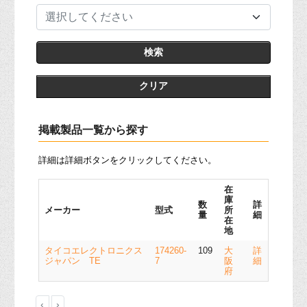
選択してください
クリア
掲載製品一覧から探す
詳細は詳細ボタンをクリックしてください。
在
庫
数
詳
メーカー
型式
所
量
細
在
地
タイコエレクトロニクス
174260-
109
大
詳
ジャパン TE
7
阪
細
府
‹
›