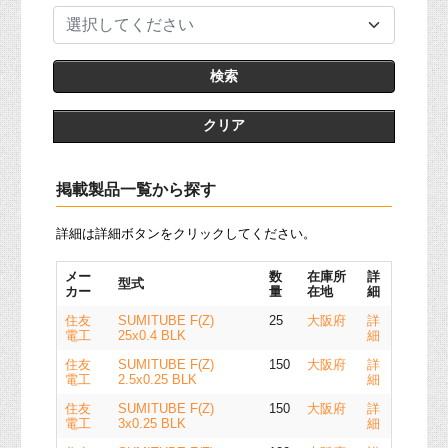
選択してください
クリア
掲載製品一覧から探す
詳細は詳細ボタンをクリックしてください。
メー
数
在庫所
詳
型式
カー
量
在地
細
住友
SUMITUBE F(Z)
25
大阪府
詳
電工
25x0.4 BLK
細
住友
SUMITUBE F(Z)
150
大阪府
詳
電工
2.5x0.25 BLK
細
住友
SUMITUBE F(Z)
150
大阪府
詳
電工
3x0.25 BLK
細