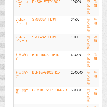
KOA コ
RK73H1ETTP1202F
100000
鹿
詳
ーア
児
細
島
県
Vishay
SM8S36ATHE3/I
34500
鹿
詳
ビシェイ
児
細
島
県
Vishay
SM8S24ATHE3/I
15000
鹿
詳
ビシェイ
児
細
島
県
村田製作
BLM21BD222TH1D
648000
鹿
詳
所
児
細
島
県
村田製作
BLM15AG102SH1D
2300000
鹿
詳
所
児
細
島
県
村田製作
GCM188R71E105KA64D
500000
鹿
詳
所
児
細
島
県