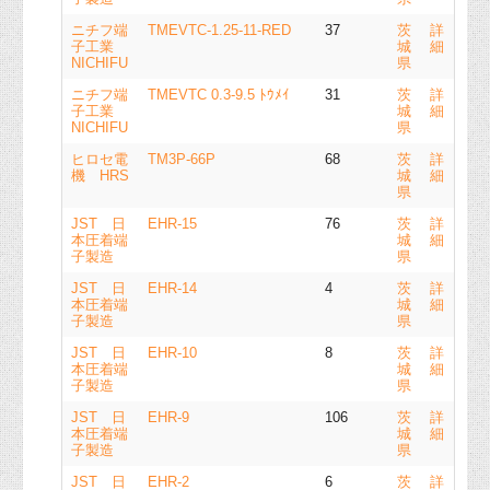
ニチフ端
TMEVTC-1.25-11-RED
37
茨
詳
子工業
城
細
NICHIFU
県
ニチフ端
TMEVTC 0.3-9.5 ﾄｳﾒｲ
31
茨
詳
子工業
城
細
NICHIFU
県
ヒロセ電
TM3P-66P
68
茨
詳
機 HRS
城
細
県
JST 日
EHR-15
76
茨
詳
本圧着端
城
細
子製造
県
JST 日
EHR-14
4
茨
詳
本圧着端
城
細
子製造
県
JST 日
EHR-10
8
茨
詳
本圧着端
城
細
子製造
県
JST 日
EHR-9
106
茨
詳
本圧着端
城
細
子製造
県
JST 日
EHR-2
6
茨
詳