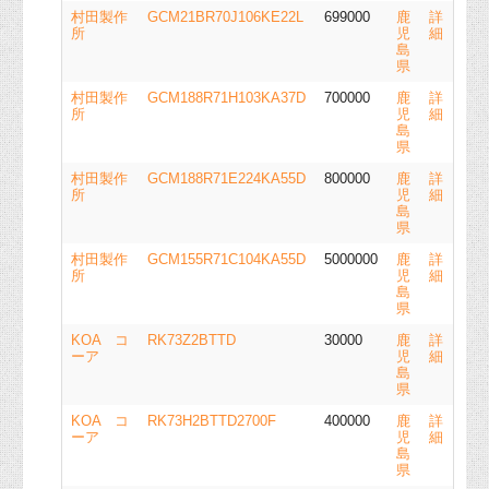
村田製作
GCM21BR70J106KE22L
699000
鹿
詳
所
児
細
島
県
村田製作
GCM188R71H103KA37D
700000
鹿
詳
所
児
細
島
県
村田製作
GCM188R71E224KA55D
800000
鹿
詳
所
児
細
島
県
村田製作
GCM155R71C104KA55D
5000000
鹿
詳
所
児
細
島
県
KOA コ
RK73Z2BTTD
30000
鹿
詳
ーア
児
細
島
県
KOA コ
RK73H2BTTD2700F
400000
鹿
詳
ーア
児
細
島
県