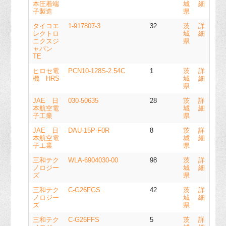
本圧着端
城
細
子製造
県
タイコエ
1-917807-3
32
茨
詳
レクトロ
城
細
ニクスジ
県
ャパン
TE
ヒロセ電
PCN10-128S-2.54C
1
茨
詳
機 HRS
城
細
県
JAE 日
030-50635
28
茨
詳
本航空電
城
細
子工業
県
JAE 日
DAU-15P-F0R
8
茨
詳
本航空電
城
細
子工業
県
三和テク
WLA-6904030-00
98
茨
詳
ノロジー
城
細
ズ
県
三和テク
C-G26FGS
42
茨
詳
ノロジー
城
細
ズ
県
三和テク
C-G26FFS
5
茨
詳