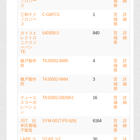
ノロジー
城
細
ズ
県
三和テク
C-G6FCS
1
茨
詳
ノロジー
城
細
ズ
県
タイコエ
640309-3
840
茨
詳
レクトロ
城
細
ニクスジ
県
ャパン
TE
榎戸製作
TA35002-8485
4
茨
詳
所
城
細
県
榎戸製作
TA35002-8484
3
茨
詳
所
城
細
県
ティーエ
TA32002-D929A1
16
茨
詳
スコーポ
城
細
レーショ
県
ン
JST 日
SYM-001T-P0.6(N)
6164
茨
詳
本圧着端
城
細
子製造
県
LAPP ラ
ST-PF 1/2
30
茨
詳