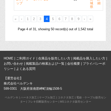
ップ
城
細
県
«
‹
1
2
3
4
5
6
7
8
9
›
»
Page 4 of 31, showing 50 record(s) out of 1,542 total
HOME
|
ご利用ガイド
|
在庫品を販売したい方
|
掲載品を購入したい方
|
お問い合わせ
|
掲載製品の検索および一覧
|
会社概要
|
プライバシーポ
リシー
|
よくある質問
【運営会社】
株式会社ベルデンキ
599-0301 大阪府泉南郡岬町淡輪1508-5
ベルデンキ
|
ハーネス加工
|
ケーブル加工
|
コネクタ加工
|
電線・ケーブル販売セン
ター
|
フレキ切断販売センター
|
MSコネクタ販売センター