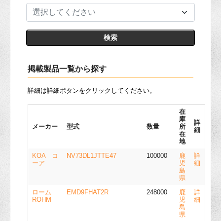
選択してください
掲載製品一覧から探す
詳細は詳細ボタンをクリックしてください。
在
庫
詳
メーカー
型式
数量
所
細
在
地
KOA コ
NV73DL1JTTE47
100000
鹿
詳
ーア
児
細
島
県
ローム
EMD9FHAT2R
248000
鹿
詳
ROHM
児
細
島
県