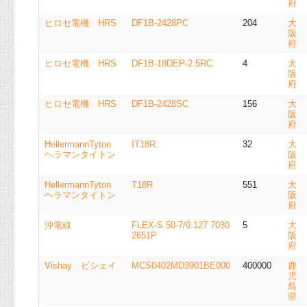
府
ヒロセ電機 HRS
DF1B-2428PC
204
大
阪
府
ヒロセ電機 HRS
DF1B-18DEP-2.5RC
4
大
阪
府
ヒロセ電機 HRS
DF1B-2428SC
156
大
阪
府
HellermannTyton
IT18R
32
大
ヘラマンタイトン
阪
府
HellermannTyton
T18R
551
大
ヘラマンタイトン
阪
府
沖電線
FLEX-S 50-7/0.127 7030
5
大
2651P
阪
府
Vishay ビシェイ
MCS0402MD3901BE000
400000
鹿
児
島
県