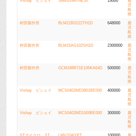
Vishay ビシェイ
SM8S24ATHE3/I
15000
鹿
児
島
県
村田製作所
BLM21BD222TH1D
648000
鹿
児
島
県
村田製作所
BLM15AG102SH1D
2300000
鹿
児
島
県
村田製作所
GCM188R71E105KA64D
500000
鹿
児
島
県
Vishay ビシェイ
MCS0402MD3901BE000
400000
鹿
児
島
県
Vishay ビシェイ
MCS0402MD1500BE000
300000
鹿
児
島
県
STマイクロ ST
LMV324IYPT
100000
鹿