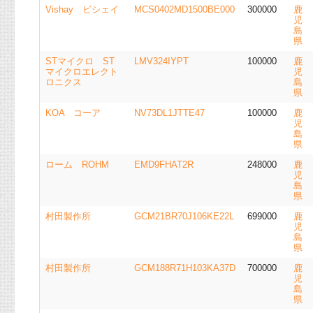
Vishay ビシェイ
MCS0402MD1500BE000
300000
鹿
児
島
県
STマイクロ ST
LMV324IYPT
100000
鹿
マイクロエレクト
児
ロニクス
島
県
KOA コーア
NV73DL1JTTE47
100000
鹿
児
島
県
ローム ROHM
EMD9FHAT2R
248000
鹿
児
島
県
村田製作所
GCM21BR70J106KE22L
699000
鹿
児
島
県
村田製作所
GCM188R71H103KA37D
700000
鹿
児
島
県