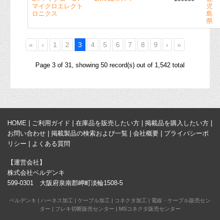
マイクロエレクト
児
ロニクス
島
県
«
‹
1
2
3
4
5
6
7
8
9
›
»
Page 3 of 31, showing 50 record(s) out of 1,542 total
HOME
|
ご利用ガイド
|
在庫品を販売したい方
|
掲載品を購入したい方
|
お問い合わせ
|
掲載製品の検索および一覧
|
会社概要
|
プライバシーポ
リシー
|
よくある質問
【運営会社】
株式会社ベルデンキ
599-0301 大阪府泉南郡岬町淡輪1508-5
ベルデンキ
|
ハーネス加工
|
ケーブル加工
|
コネクタ加工
|
電線・ケーブル販売セン
ター
|
フレキ切断販売センター
|
MSコネクタ販売センター