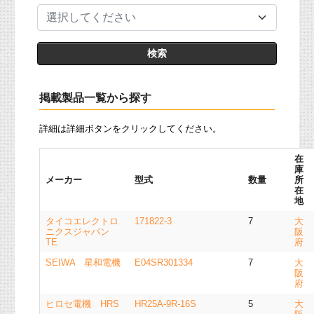
選択してください
掲載製品一覧から探す
詳細は詳細ボタンをクリックしてください。
在
庫
メーカー
型式
数量
所
在
地
タイコエレクトロ
171822-3
7
大
ニクスジャパン
阪
TE
府
SEIWA 星和電機
E04SR301334
7
大
阪
府
ヒロセ電機 HRS
HR25A-9R-16S
5
大