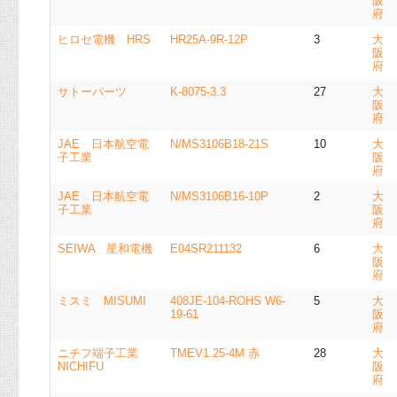
阪
府
ヒロセ電機 HRS
HR25A-9R-12P
3
大
阪
府
サトーパーツ
K-8075-3.3
27
大
阪
府
JAE 日本航空電
N/MS3106B18-21S
10
大
子工業
阪
府
JAE 日本航空電
N/MS3106B16-10P
2
大
子工業
阪
府
SEIWA 星和電機
E04SR211132
6
大
阪
府
ミスミ MISUMI
408JE-104-ROHS W6-
5
大
19-61
阪
府
ニチフ端子工業
TMEV1.25-4M 赤
28
大
NICHIFU
阪
府