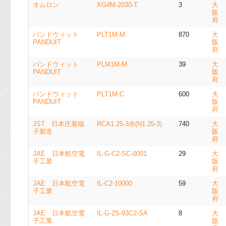
オムロン
XG4M-2030-T
3
大
阪
府
パンドウィット
PLT1M-M
870
大
PANDUIT
阪
府
パンドウィット
PLM1M-M
39
大
PANDUIT
阪
府
パンドウィット
PLT1M-C
600
大
PANDUIT
阪
府
JST 日本圧着端
RCA1.25-3赤(N1.25-3)
740
大
子製造
阪
府
JAE 日本航空電
IL-G-C2-SC-0001
29
大
子工業
阪
府
JAE 日本航空電
IL-C2-10000
59
大
子工業
阪
府
JAE 日本航空電
IL-G-2S-93C2-SA
8
大
子工業
阪